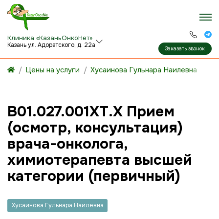
Клиника «КазаньОнкоНет»
Казань ул. Адоратского, д. 22а
Заказать звонок
Цены на услуги
Хусаинова Гульнара Наилевна
B01.027.001ХТ.Х Прием
(осмотр, консультация)
врача-онколога,
химиотерапевта высшей
категории (первичный)
Хусаинова Гульнара Наилевна