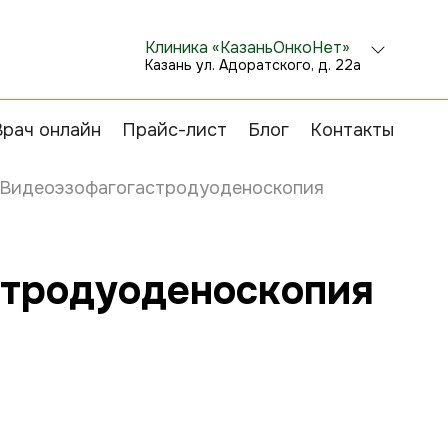
Клиника «КазаньОнкоНет»
Казань ул. Адоратского, д. 22а
Врач онлайн
Прайс-лист
Блог
Контакты
Видеоэзофагогастродуоденоскопия
стродуоденоскопия