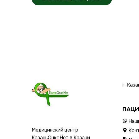
г. Каз
ПАЦИ
Наши
Медицинский центр
Кон
КазаньОнкоНет в Казани