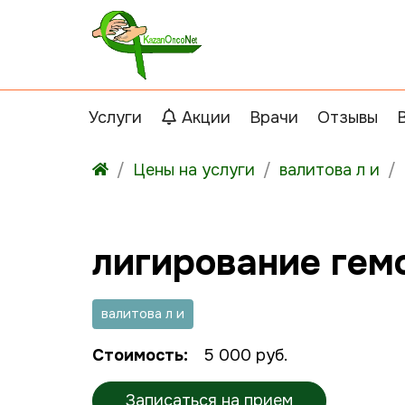
Услуги
Акции
Врачи
Отзывы
Цены на услуги
валитова л и
лигирование гемо
валитова л и
Стоимость:
5 000 руб.
Записаться на прием