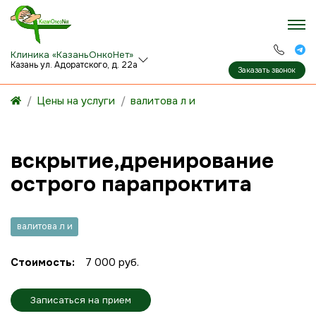
Клиника «КазаньОнкоНет»
Казань ул. Адоратского, д. 22а
Заказать звонок
Цены на услуги
валитова л и
вскрытие,дренирование
острого парапроктита
валитова л и
Стоимость:
7 000 руб.
Записаться на прием